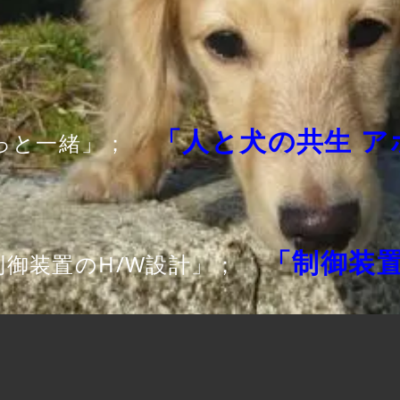
「人と犬の共生 ア
っと一緒」；
「制御装
制御装置のH/W設計」；