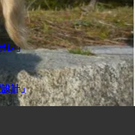
ポレ」
置設計」