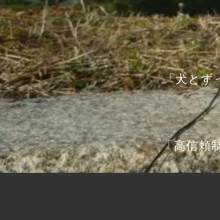
「犬とず
「高信頼